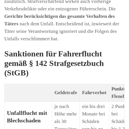
zusätzlich. Strafverschärfend wirken auch vorherige
Verkehrsdelikte oder ein entzogener Führerschein. Die
Gerichte berücksichtigen das gesamte Verhalten des
Täters
nach dem Unfall. Entscheidend ist, inwieweit der
Täter seine Verantwortung ignoriert und die Folgen des
Unfalls verschlimmert hat.
Sanktionen für Fahrerflucht
gemäß § 142 Strafgesetzbuch
(StGB)
Punkte 
Geldstrafe
Fahrverbot
Flensbu
je nach
ein bis drei
2 Punkt
Unfallflucht mit
Höhe mehr
Monate bei
bei
Blechschaden
als 30
Schäden
Schäden
Tagessätze
von bis zu
bis 1.30