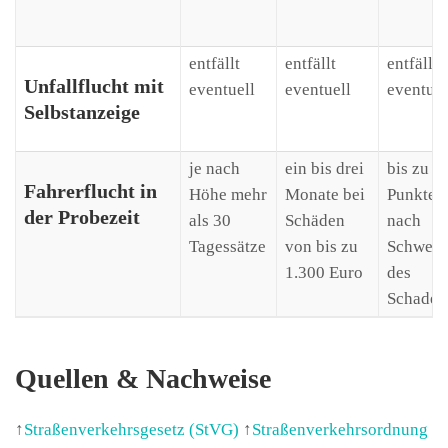
entfällt
entfällt
entfällt
Unfallflucht mit
eventuell
eventuell
eventuel
Selbstanzeige
je nach
ein bis drei
bis zu 3
Fahrerflucht in
Höhe mehr
Monate bei
Punkte j
der Probezeit
als 30
Schäden
nach
Tagessätze
von bis zu
Schwere
1.300 Euro
des
Schaden
Quellen & Nachweise
↑
Straßenverkehrsgesetz (StVG)
↑
Straßenverkehrsordnung