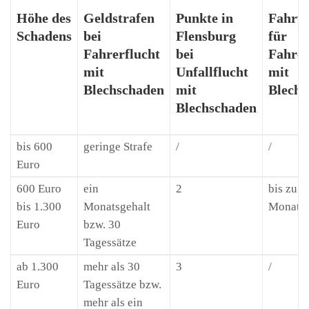
Höhe des
Geldstrafen
Punkte in
Fahrve
Schadens
bei
Flensburg
für
Fahrerflucht
bei
Fahrer
mit
Unfallflucht
mit
Blechschaden
mit
Blechs
Blechschaden
bis 600
geringe Strafe
/
/
Euro
600 Euro
ein
2
bis zu d
bis 1.300
Monatsgehalt
Monate
Euro
bzw. 30
Tagessätze
ab 1.300
mehr als 30
3
/
Euro
Tagessätze bzw.
mehr als ein